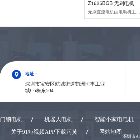
Z1625BGB 无刷电机
无刷直流电机由电动机主体和驱动器组成，是一种典型的机电一体化产品。由于无刷直流电动机是以自控式运行的，所以不会像变频调速下重载启动的同步电机那样在转子上另加启动绕组，也不会在负载突变时产生振荡和失步。无刷直流电动机是采用半导体开关器件来实现电子换向的，即用电子开关器件代替传统的接触式换向器和电刷。它具有可靠性高、无换向火花、机械噪声低等优点，广泛应用于高档录音座、录像机
地址：
深圳市宝安区航城街道鹤洲恒丰工业
城C6栋东504
门锁电机
机器人电机
智能小家电电机
关于91短视频APP下载污黄
网站地图
深圳市9