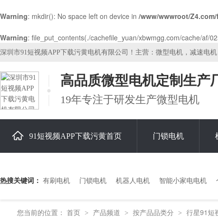
Warning
: mkdir(): No space left on device in
/www/wwwroot/Z4.com/
Warning
: file_put_contents(./cachefile_yuan/xbwmgg.com/cache/af/02a7
深圳市91短视频APP下载污黄电机有限公司！主营：微型电机，减速电
高品质微型电机定制生产
19年专注于研发生产微型电机
91短视频APP下载污黄首页
门锁电机
关于91短视频APP下载污黄
热搜关键词：
有刷电机
门锁电机
机器人电机
智能小家电电机
您当前的位置：
首页
产品频道
按产品品类分
行星91短
>
>
>