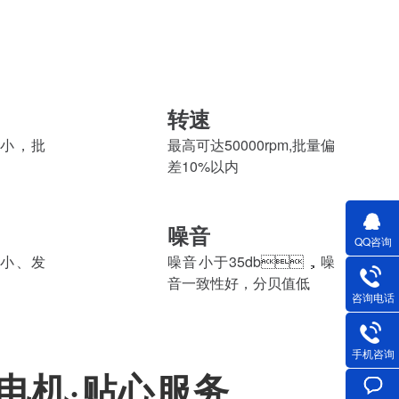
转速
，批
最高可达50000rpm,批量偏
差10%以内
噪音
QQ咨询
、发
噪音小于35db，噪
音一致性好，分贝值低
咨询电话
手机咨询
黄电机·贴心服务